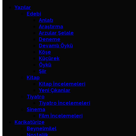
Yazılar
Edebi
Anlatı
Araştırma
Arzular Şelale
Deneme
Devamlı Öykü
Köşe
Küçürek
Öykü
Şiir
Kitap
Kitap İncelemeleri
Yeni Çıkanlar
Tiyatro
Tiyatro İncelemeleri
Sinema
Film İncelemeleri
Karikatürize
Beynelmilel
Nostaljik