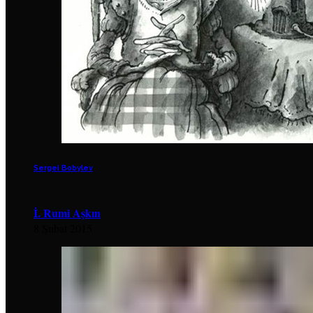
Sergei Bobylev
İ. Rumi Aşkın
8 Şubat 2015