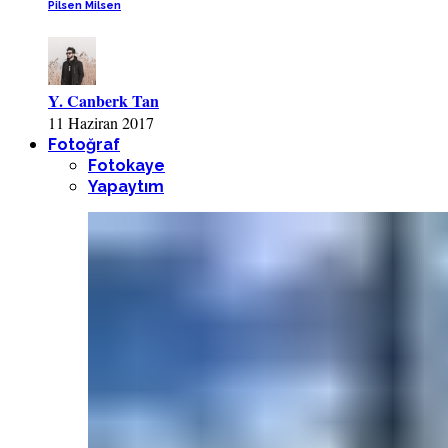
Pilsen Milsen
Y. Canberk Tan
11 Haziran 2017
Fotoğraf
Fotokaye
Yapaytım