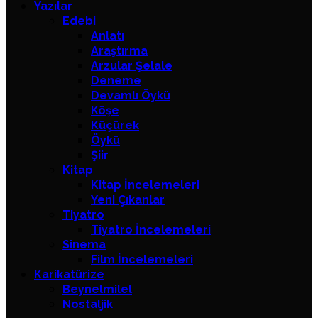
Yazılar
Edebi
Anlatı
Araştırma
Arzular Şelale
Deneme
Devamlı Öykü
Köşe
Küçürek
Öykü
Şiir
Kitap
Kitap İncelemeleri
Yeni Çıkanlar
Tiyatro
Tiyatro İncelemeleri
Sinema
Film İncelemeleri
Karikatürize
Beynelmilel
Nostaljik