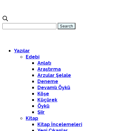
Yazılar
Edebi
Anlatı
Araştırma
Arzular Şelale
Deneme
Devamlı Öykü
Köşe
Küçürek
Öykü
Şiir
Kitap
Kitap İncelemeleri
Yeni Çıkanlar