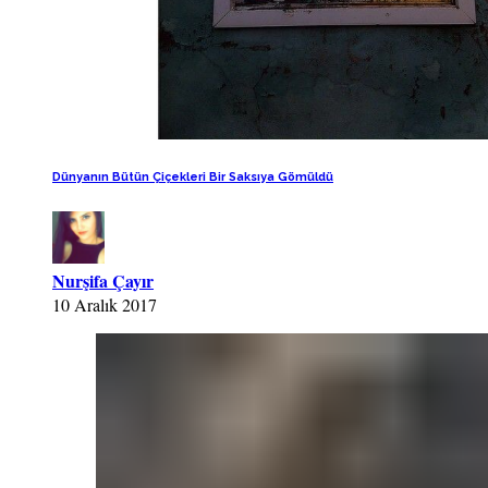
Dünyanın Bütün Çiçekleri Bir Saksıya Gömüldü
Nurşifa Çayır
10 Aralık 2017