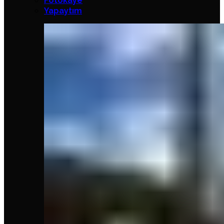
Fotokaye
Yapaytım