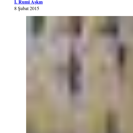
İ. Rumi Aşkın
8 Şubat 2015