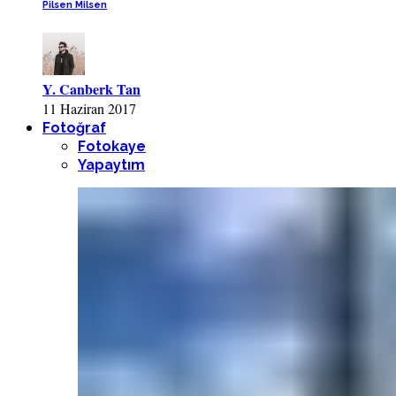
Pilsen Milsen
Y. Canberk Tan
11 Haziran 2017
Fotoğraf
Fotokaye
Yapaytım