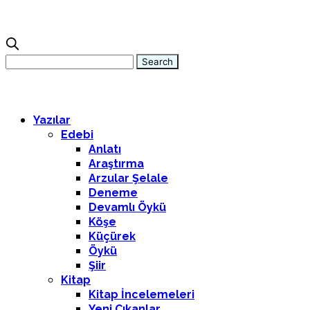
Yazılar
Edebi
Anlatı
Araştırma
Arzular Şelale
Deneme
Devamlı Öykü
Köşe
Küçürek
Öykü
Şiir
Kitap
Kitap İncelemeleri
Yeni Çıkanlar