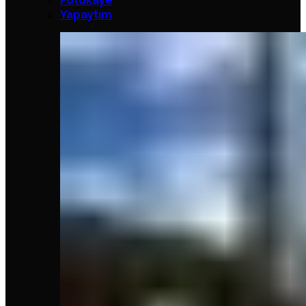
Fotokaye
Yapaytım