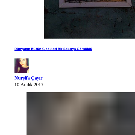
Dünyanın Bütün Çiçekleri Bir Saksıya Gömüldü
Nurşifa Çayır
10 Aralık 2017