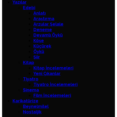
Yazılar
Edebi
Anlatı
Araştırma
Arzular Şelale
Deneme
Devamlı Öykü
Köşe
Küçürek
Öykü
Şiir
Kitap
Kitap İncelemeleri
Yeni Çıkanlar
Tiyatro
Tiyatro İncelemeleri
Sinema
Film İncelemeleri
Karikatürize
Beynelmilel
Nostaljik