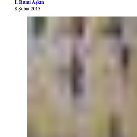
İ. Rumi Aşkın
8 Şubat 2015