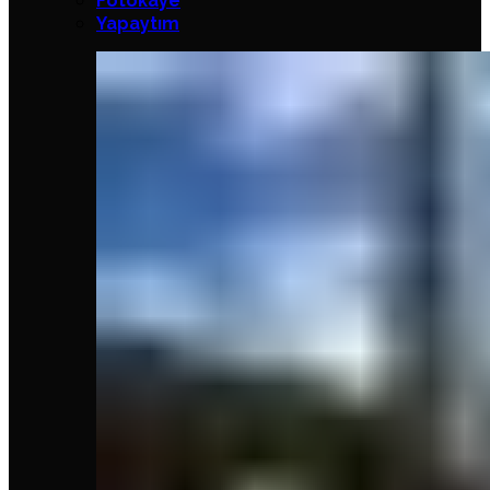
Fotokaye
Yapaytım