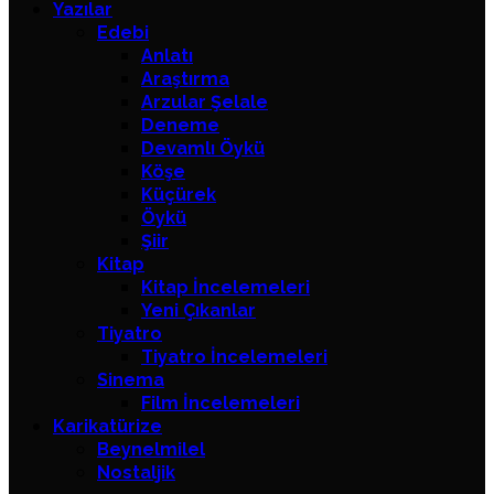
Yazılar
Edebi
Anlatı
Araştırma
Arzular Şelale
Deneme
Devamlı Öykü
Köşe
Küçürek
Öykü
Şiir
Kitap
Kitap İncelemeleri
Yeni Çıkanlar
Tiyatro
Tiyatro İncelemeleri
Sinema
Film İncelemeleri
Karikatürize
Beynelmilel
Nostaljik