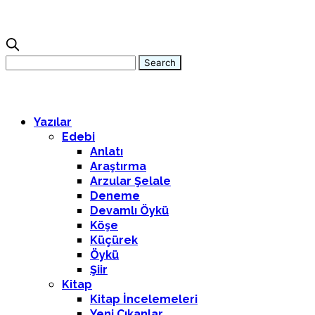
Yazılar
Edebi
Anlatı
Araştırma
Arzular Şelale
Deneme
Devamlı Öykü
Köşe
Küçürek
Öykü
Şiir
Kitap
Kitap İncelemeleri
Yeni Çıkanlar