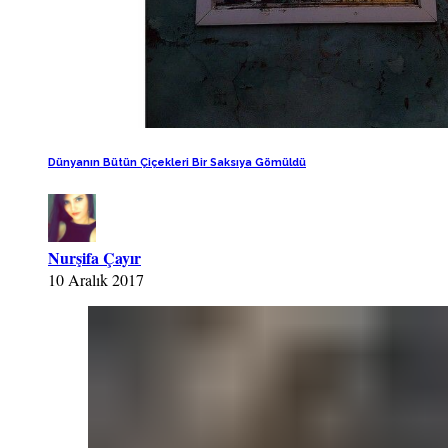
Dünyanın Bütün Çiçekleri Bir Saksıya Gömüldü
Nurşifa Çayır
10 Aralık 2017