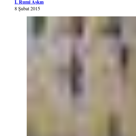
İ. Rumi Aşkın
8 Şubat 2015