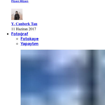
Pilsen Milsen
Y. Canberk Tan
11 Haziran 2017
Fotoğraf
Fotokaye
Yapaytım