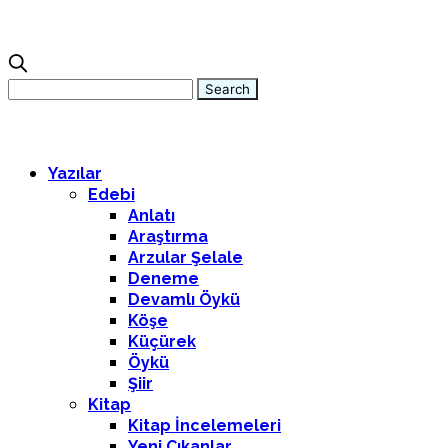
Yazılar
Edebi
Anlatı
Araştırma
Arzular Şelale
Deneme
Devamlı Öykü
Köşe
Küçürek
Öykü
Şiir
Kitap
Kitap İncelemeleri
Yeni Çıkanlar