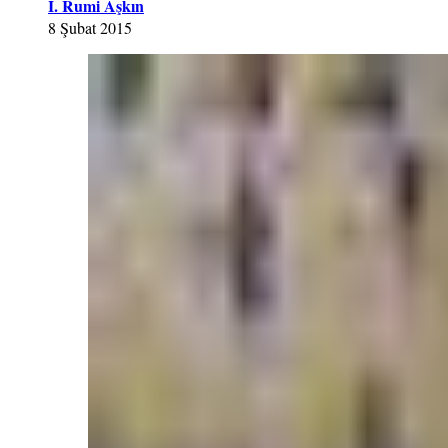
İ. Rumi Aşkın
8 Şubat 2015