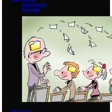
Beynelmilel
Nostaljik
Ma Heng Chao