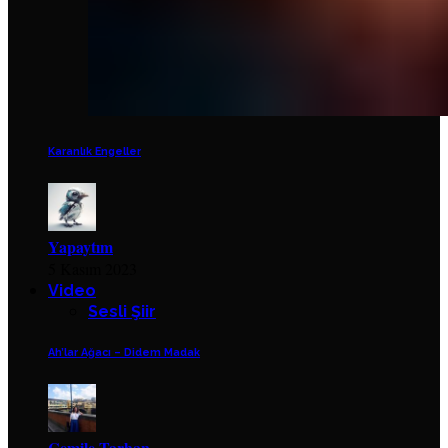
Karanlık Engeller
Yapaytım
5 Kasım 2023
Video
Sesli Şiir
Ah’lar Ağacı – Didem Madak
Cemile Tarhan