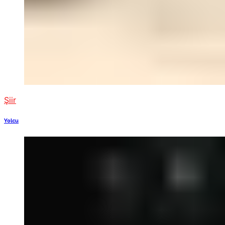
Şiir
Yolcu