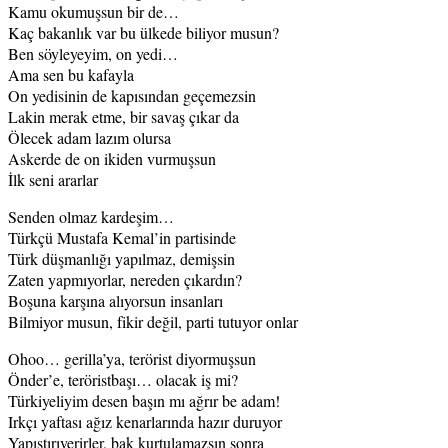
Kamu okumuşsun bir de…
Kaç bakanlık var bu ülkede biliyor musun?
Ben söyleyeyim, on yedi…
Ama sen bu kafayla
On yedisinin de kapısından geçemezsin
Lakin merak etme, bir savaş çıkar da
Ölecek adam lazım olursa
Askerde de on ikiden vurmuşsun
İlk seni ararlar
Senden olmaz kardeşim…
Türkçü Mustafa Kemal’in partisinde
Türk düşmanlığı yapılmaz, demişsin
Zaten yapmıyorlar, nereden çıkardın?
Boşuna karşına alıyorsun insanları
Bilmiyor musun, fikir değil, parti tutuyor onlar
Ohoo… gerilla’ya, terörist diyormuşsun
Önder’e, teröristbaşı… olacak iş mi?
Türkiyeliyim desen başın mı ağrır be adam!
Irkçı yaftası ağız kenarlarında hazır duruyor
Yapıştırıverirler, bak kurtulamazsın sonra