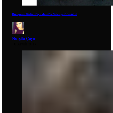
Dünyanın Bütün Çiçekleri Bir Saksıya Gömüldü
Nurşifa Çayır
10 Aralık 2017