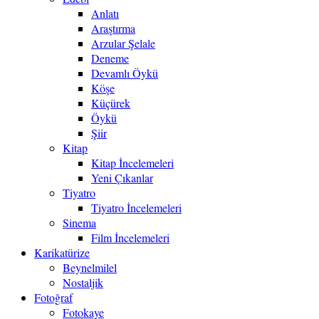
Anlatı
Araştırma
Arzular Şelale
Deneme
Devamlı Öykü
Köşe
Küçürek
Öykü
Şiir
Kitap
Kitap İncelemeleri
Yeni Çıkanlar
Tiyatro
Tiyatro İncelemeleri
Sinema
Film İncelemeleri
Karikatürize
Beynelmilel
Nostaljik
Fotoğraf
Fotokaye