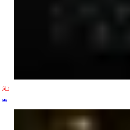
Şiir
Miş