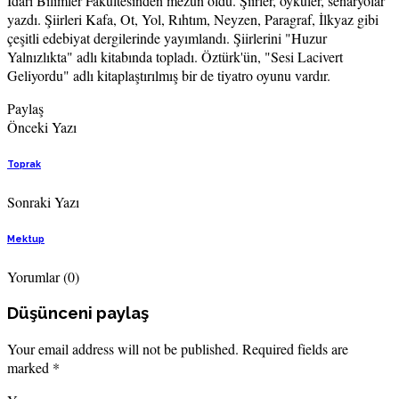
İdari Bilimler Fakültesinden mezun oldu. Şiirler, öyküler, senaryolar
yazdı. Şiirleri Kafa, Ot, Yol, Rıhtım, Neyzen, Paragraf, İlkyaz gibi
çeşitli edebiyat dergilerinde yayımlandı. Şiirlerini "Huzur
Yalnızlıkta" adlı kitabında topladı. Öztürk'ün, "Sesi Lacivert
Geliyordu" adlı kitaplaştırılmış bir de tiyatro oyunu vardır.
Paylaş
Önceki Yazı
Toprak
Sonraki Yazı
Mektup
Yorumlar
(0)
Düşünceni paylaş
Your email address will not be published. Required fields are
marked *