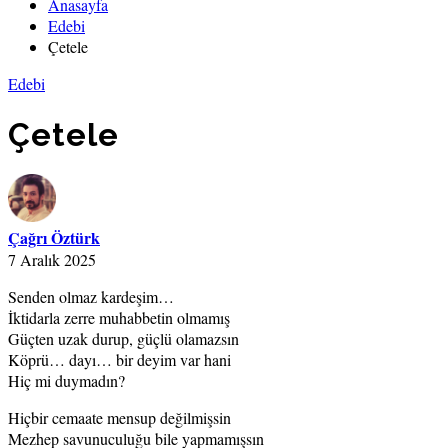
Anasayfa
Edebi
Çetele
Edebi
Çetele
Çağrı Öztürk
7 Aralık 2025
Senden olmaz kardeşim…
İktidarla zerre muhabbetin olmamış
Güçten uzak durup, güçlü olamazsın
Köprü… dayı… bir deyim var hani
Hiç mi duymadın?
Hiçbir cemaate mensup değilmişsin
Mezhep savunuculuğu bile yapmamışsın