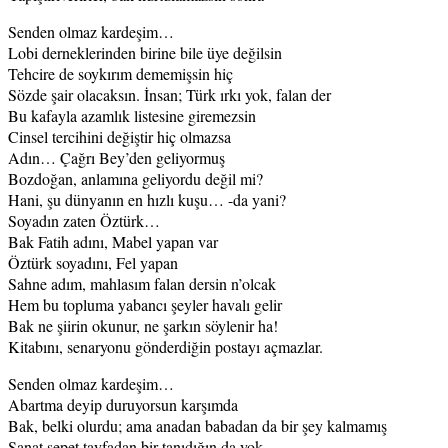
Senden olmaz kardeşim…
Lobi derneklerinden birine bile üye değilsin
Tehcire de soykırım dememişsin hiç
Sözde şair olacaksın. İnsan; Türk ırkı yok, falan der
Bu kafayla azamlık listesine giremezsin
Cinsel tercihini değiştir hiç olmazsa
Adın… Çağrı Bey’den geliyormuş
Bozdoğan, anlamına geliyordu değil mi?
Hani, şu dünyanın en hızlı kuşu… -da yani?
Soyadın zaten Öztürk…
Bak Fatih adını, Mabel yapan var
Öztürk soyadını, Fel yapan
Sahne adım, mahlasım falan dersin n’olcak
Hem bu topluma yabancı şeyler havalı gelir
Bak ne şiirin okunur, ne şarkın söylenir ha!
Kitabını, senaryonu gönderdiğin postayı açmazlar.
Senden olmaz kardeşim…
Abartma deyip duruyorsun karşımda
Bak, belki olurdu; ama anadan babadan da bir şey kalmamış
Sanat sepet tayfadan bir tanıdığın da yok