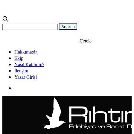
Çetele
Hakkımızda
Ekip
Nasıl Katılırım?
İletişim
Yazar Girişi