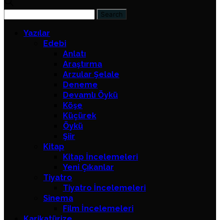
Yazılar
Edebi
Anlatı
Araştırma
Arzular Şelale
Deneme
Devamlı Öykü
Köşe
Küçürek
Öykü
Şiir
Kitap
Kitap İncelemeleri
Yeni Çıkanlar
Tiyatro
Tiyatro İncelemeleri
Sinema
Film İncelemeleri
Karikatürize