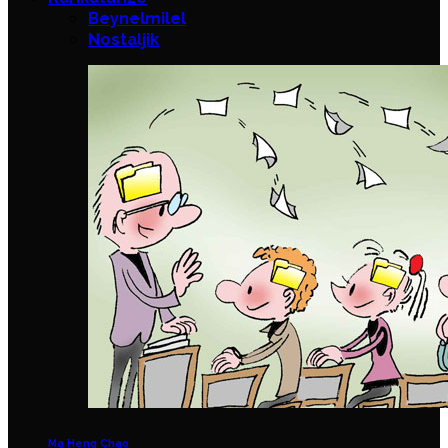
Beynelmilel
Nostaljik
Ma Heng Chao