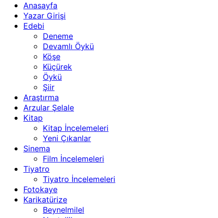
Anasayfa
Yazar Girişi
Edebi
Deneme
Devamlı Öykü
Köşe
Küçürek
Öykü
Şiir
Araştırma
Arzular Şelale
Kitap
Kitap İncelemeleri
Yeni Çıkanlar
Sinema
Film İncelemeleri
Tiyatro
Tiyatro İncelemeleri
Fotokaye
Karikatürize
Beynelmilel