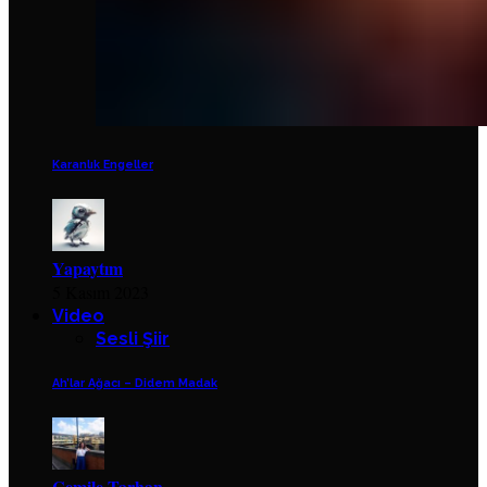
Karanlık Engeller
Yapaytım
5 Kasım 2023
Video
Sesli Şiir
Ah’lar Ağacı – Didem Madak
Cemile Tarhan