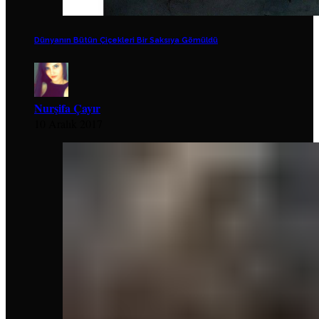
Dünyanın Bütün Çiçekleri Bir Saksıya Gömüldü
Nurşifa Çayır
10 Aralık 2017