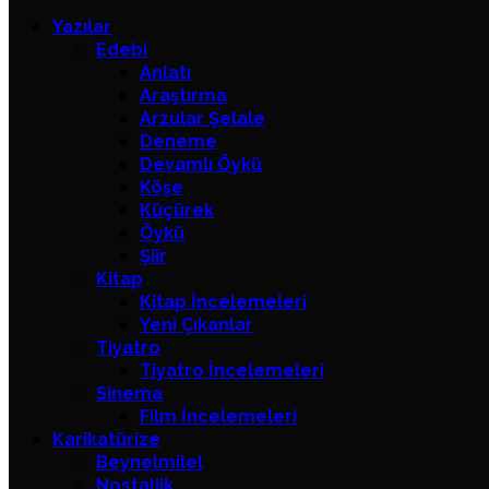
Yazılar
Edebi
Anlatı
Araştırma
Arzular Şelale
Deneme
Devamlı Öykü
Köşe
Küçürek
Öykü
Şiir
Kitap
Kitap İncelemeleri
Yeni Çıkanlar
Tiyatro
Tiyatro İncelemeleri
Sinema
Film İncelemeleri
Karikatürize
Beynelmilel
Nostaljik