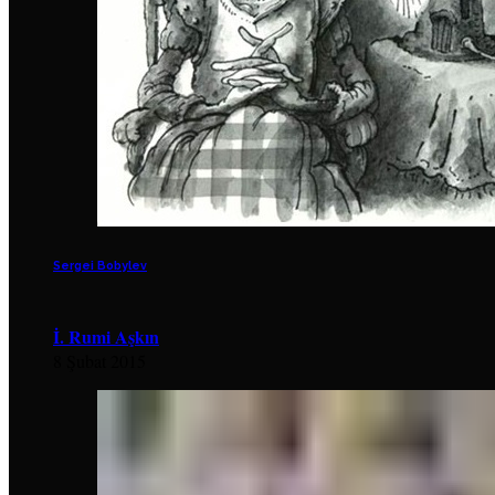
Sergei Bobylev
İ. Rumi Aşkın
8 Şubat 2015