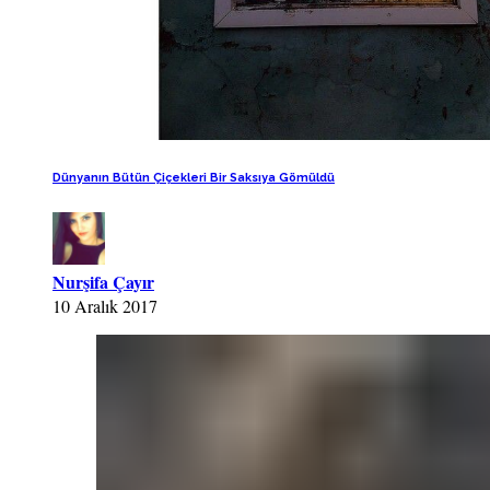
Dünyanın Bütün Çiçekleri Bir Saksıya Gömüldü
Nurşifa Çayır
10 Aralık 2017