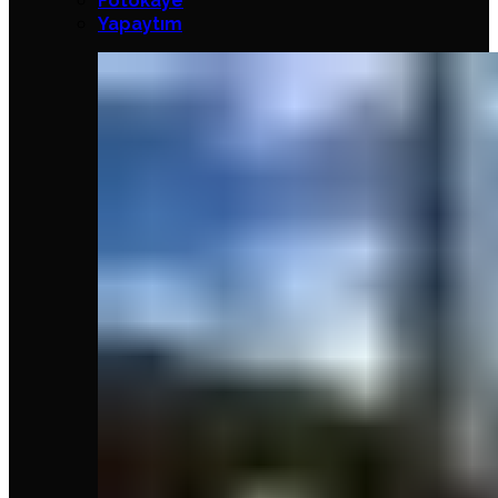
Fotokaye
Yapaytım