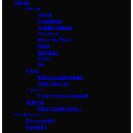
Yazılar
Edebi
Anlatı
Araştırma
Arzular Şelale
Deneme
Devamlı Öykü
Köşe
Küçürek
Öykü
Şiir
Kitap
Kitap İncelemeleri
Yeni Çıkanlar
Tiyatro
Tiyatro İncelemeleri
Sinema
Film İncelemeleri
Karikatürize
Beynelmilel
Nostaljik