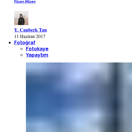
Pilsen Milsen
Y. Canberk Tan
11 Haziran 2017
Fotoğraf
Fotokaye
Yapaytım