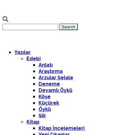
Yazılar
Edebi
Anlatı
Araştırma
Arzular Şelale
Deneme
Devamlı Öykü
Köşe
Küçürek
Öykü
Şiir
Kitap
Kitap İncelemeleri
Yeni Çıkanlar