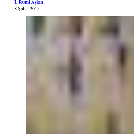
İ. Rumi Aşkın
8 Şubat 2015