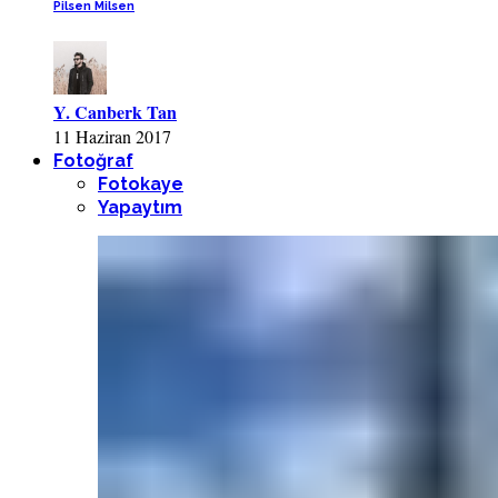
Pilsen Milsen
Y. Canberk Tan
11 Haziran 2017
Fotoğraf
Fotokaye
Yapaytım