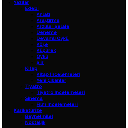
Yazılar
Edebi
Anlatı
Araştırma
Arzular Şelale
Deneme
Devamlı Öykü
Köşe
Küçürek
Öykü
Şiir
Kitap
Kitap İncelemeleri
Yeni Çıkanlar
Tiyatro
Tiyatro İncelemeleri
Sinema
Film İncelemeleri
Karikatürize
Beynelmilel
Nostaljik