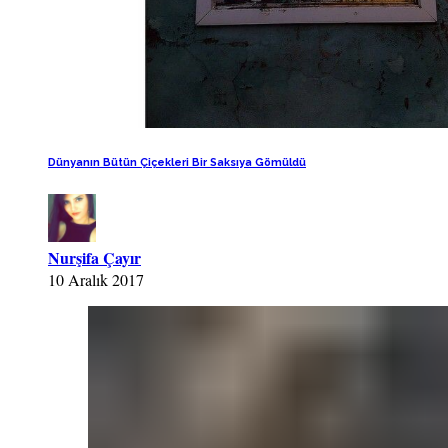
Dünyanın Bütün Çiçekleri Bir Saksıya Gömüldü
Nurşifa Çayır
10 Aralık 2017