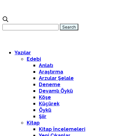
Yazılar
Edebi
Anlatı
Araştırma
Arzular Şelale
Deneme
Devamlı Öykü
Köşe
Küçürek
Öykü
Şiir
Kitap
Kitap İncelemeleri
Yeni Çıkanlar