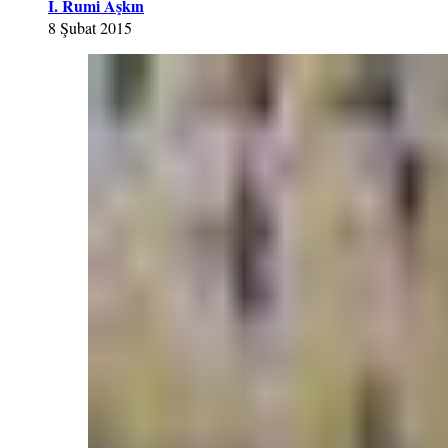
İ. Rumi Aşkın
8 Şubat 2015