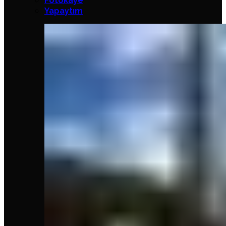
Fotokaye
Yapaytım