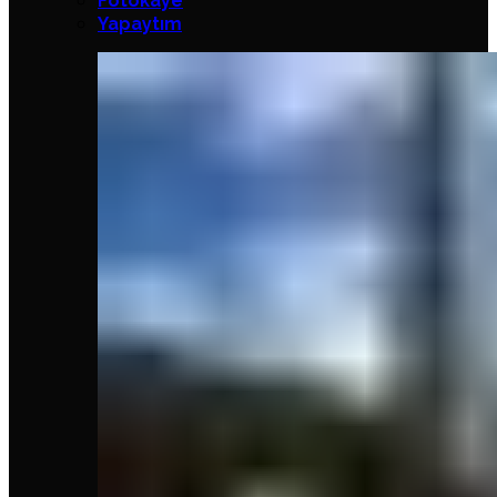
Fotokaye
Yapaytım