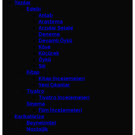
Yazılar
Edebi
Anlatı
Araştırma
Arzular Şelale
Deneme
Devamlı Öykü
Köşe
Küçürek
Öykü
Şiir
Kitap
Kitap İncelemeleri
Yeni Çıkanlar
Tiyatro
Tiyatro İncelemeleri
Sinema
Film İncelemeleri
Karikatürize
Beynelmilel
Nostaljik