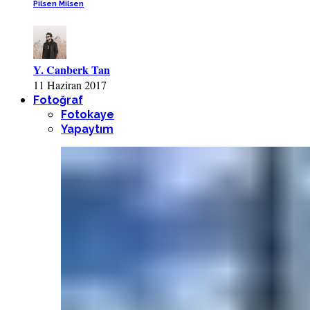
Pilsen Milsen
Y. Canberk Tan
11 Haziran 2017
Fotoğraf
Fotokaye
Yapaytım