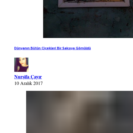
Dünyanın Bütün Çiçekleri Bir Saksıya Gömüldü
Nurşifa Çayır
10 Aralık 2017