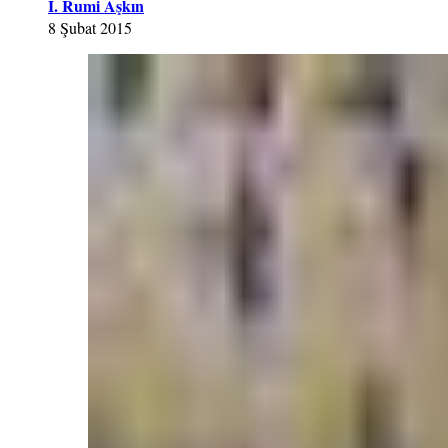
İ. Rumi Aşkın
8 Şubat 2015