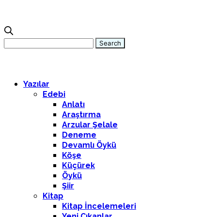
Yazılar
Edebi
Anlatı
Araştırma
Arzular Şelale
Deneme
Devamlı Öykü
Köşe
Küçürek
Öykü
Şiir
Kitap
Kitap İncelemeleri
Yeni Çıkanlar